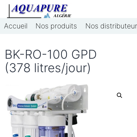
Aller
au
Accueil
Nos produits
Nos distributeu
contenu
Aquapure
Algérie
BK-RO-100 GPD
(378 litres/jour)